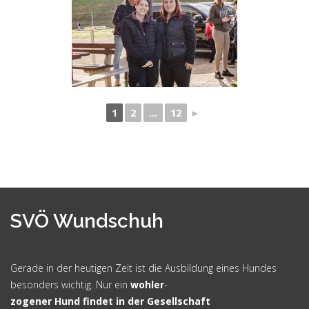
1
2
...
12
►
SVÖ Wundschuh
Gerade in der heutigen Zeit ist die Ausbildung eines Hundes
besonders wichtig. Nur ein
wohler
-
zogener Hund findet in der Gesellschaft