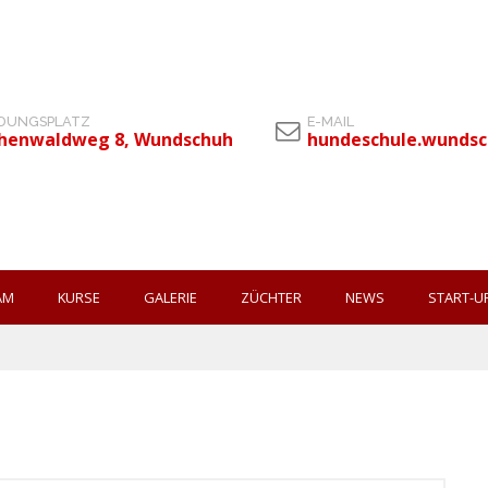
LDUNGSPLATZ
E-MAIL
henwaldweg 8, Wundschuh
hundeschule.wunds
AM
KURSE
GALERIE
ZÜCHTER
NEWS
START-U